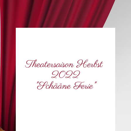
Theatersaison Herbst
2022
"Schääne Ferie"